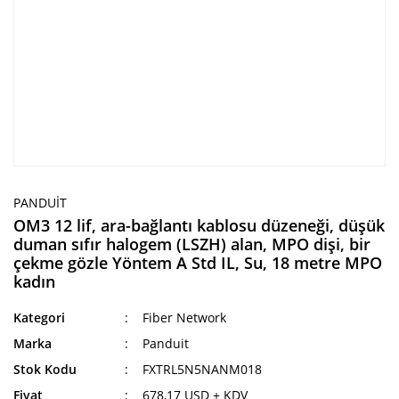
PANDUIT
OM3 12 lif, ara-bağlantı kablosu düzeneği, düşük
duman sıfır halogem (LSZH) alan, MPO dişi, bir
çekme gözle Yöntem A Std IL, Su, 18 metre MPO
kadın
Kategori
Fiber Network
Marka
Panduit
Stok Kodu
FXTRL5N5NANM018
Fiyat
678,17 USD + KDV