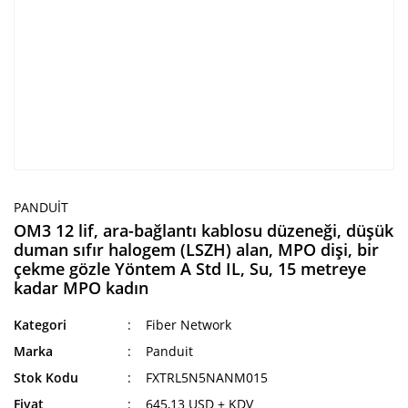
PANDUIT
OM3 12 lif, ara-bağlantı kablosu düzeneği, düşük
duman sıfır halogem (LSZH) alan, MPO dişi, bir
çekme gözle Yöntem A Std IL, Su, 15 metreye
kadar MPO kadın
Kategori
Fiber Network
Marka
Panduit
Stok Kodu
FXTRL5N5NANM015
Fiyat
645,13 USD + KDV