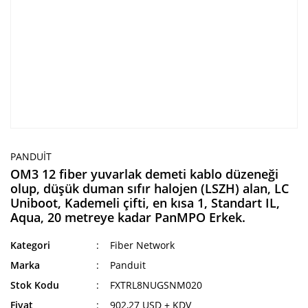
PANDUIT
OM3 12 fiber yuvarlak demeti kablo düzeneği
olup, düşük duman sıfır halojen (LSZH) alan, LC
Uniboot, Kademeli çifti, en kısa 1, Standart IL,
Aqua, 20 metreye kadar PanMPO Erkek.
Kategori
Fiber Network
Marka
Panduit
Stok Kodu
FXTRL8NUGSNM020
Fiyat
902,27 USD + KDV