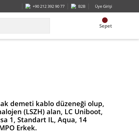
+90 212 392 90 77
B2B
Üye Girişi
Sepet
iboot, Kademeli çifti, en kısa 1, Standart IL, Aq
lak demeti kablo düzeneği olup,
alojen (LSZH) alan, LC Uniboot,
ısa 1, Standart IL, Aqua, 14
MPO Erkek.