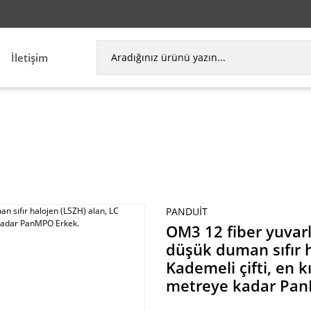
İletişim
lup, düşük duman sıfır halojen (LSZH) alan, LC Un
PANDUIT
OM3 12 fiber yuvar
düşük duman sıfır h
Kademeli çifti, en k
metreye kadar Pan