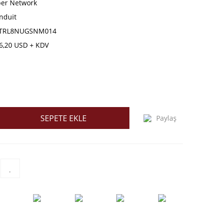
ber Network
nduit
TRL8NUGSNM014
6,20 USD + KDV
SEPETE EKLE
Paylaş