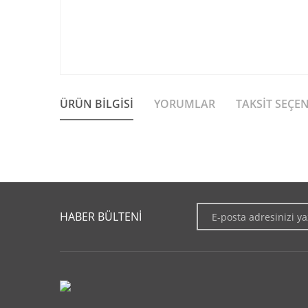
ÜRÜN BILGISI
YORUMLAR
TAKSIT SEÇE
Bu ürünün fiyat bilgisi, resim, ürün açıklamalarında ve diğer 
Görüş ve önerileriniz için teşekkür ederiz.
HABER BÜLTENİ
Ürün resmi kalitesiz, bozuk veya görüntülenemiyor.
Ürün açıklamasında eksik bilgiler bulunuyor.
Ürün bilgilerinde hatalar bulunuyor.
Ürün fiyatı diğer sitelerden daha pahalı.