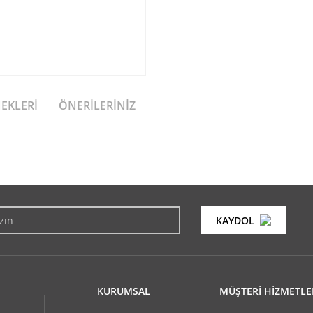
NEKLERI
ÖNERILERINIZ
konularda yetersiz gördüğünüz noktaları öneri formunu kullanarak tarafımıza i
Bu ürüne ilk yorumu siz yapın!
KAYDOL
Yorum Yaz
KURUMSAL
MÜŞTERİ HİZMETLE