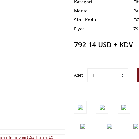
Kategori
Fi
Marka
Pa
Stok Kodu
FX
Fiyat
79
792,14 USD + KDV
Adet