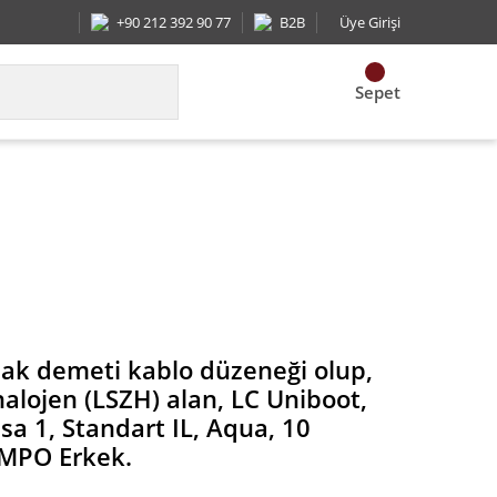
+90 212 392 90 77
B2B
Üye Girişi
Sepet
iboot, Kademeli çifti, en kısa 1, Standart IL, Aq
lak demeti kablo düzeneği olup,
alojen (LSZH) alan, LC Uniboot,
ısa 1, Standart IL, Aqua, 10
MPO Erkek.