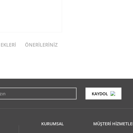
NEKLERI
ÖNERILERINIZ
konularda yetersiz gördüğünüz noktaları öneri formunu kullanarak tarafımıza i
Bu ürüne ilk yorumu siz yapın!
KAYDOL
Yorum Yaz
KURUMSAL
MÜŞTERİ HİZMETLE