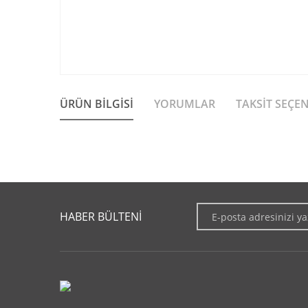
ÜRÜN BILGISI
YORUMLAR
TAKSIT SEÇE
Bu ürünün fiyat bilgisi, resim, ürün açıklamalarında ve diğer 
Görüş ve önerileriniz için teşekkür ederiz.
HABER BÜLTENİ
Ürün resmi kalitesiz, bozuk veya görüntülenemiyor.
Ürün açıklamasında eksik bilgiler bulunuyor.
Ürün bilgilerinde hatalar bulunuyor.
Ürün fiyatı diğer sitelerden daha pahalı.