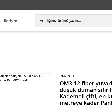
İletişim
lup, düşük duman sıfır halojen (LSZH) alan, LC Un
PANDUIT
OM3 12 fiber yuvar
düşük duman sıfır h
Kademeli çifti, en k
metreye kadar Pan