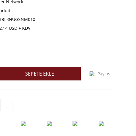
ber Network
nduit
TRL8NUGSNM010
2,14 USD + KDV
SEPETE EKLE
Paylaş