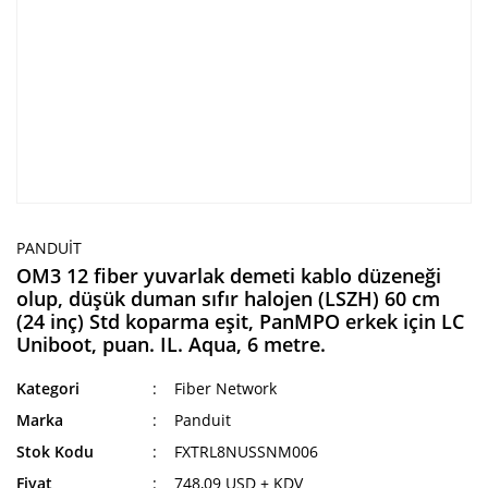
PANDUIT
OM3 12 fiber yuvarlak demeti kablo düzeneği
olup, düşük duman sıfır halojen (LSZH) 60 cm
(24 inç) Std koparma eşit, PanMPO erkek için LC
Uniboot, puan. IL. Aqua, 6 metre.
Kategori
Fiber Network
Marka
Panduit
Stok Kodu
FXTRL8NUSSNM006
Fiyat
748,09 USD + KDV