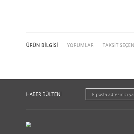
ÜRÜN BILGISI
YORUMLAR
TAKSIT SEÇE
Bu ürünün fiyat bilgisi, resim, ürün açıklamalarında ve diğer 
Görüş ve önerileriniz için teşekkür ederiz.
HABER BÜLTENİ
Ürün resmi kalitesiz, bozuk veya görüntülenemiyor.
Ürün açıklamasında eksik bilgiler bulunuyor.
Ürün bilgilerinde hatalar bulunuyor.
Ürün fiyatı diğer sitelerden daha pahalı.