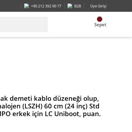
+90 212 392 90 77
B2B
Üye Girişi
Sepet
4 inç) Std koparma eşit, PanMPO erkek için LC Uni
lak demeti kablo düzeneği olup,
alojen (LSZH) 60 cm (24 inç) Std
PO erkek için LC Uniboot, puan.