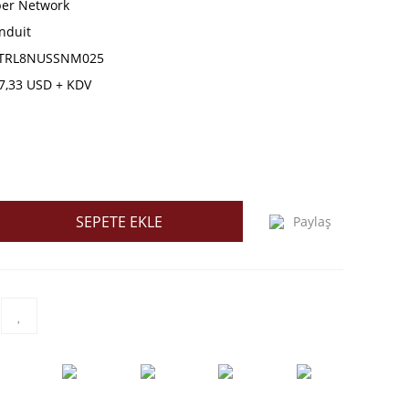
ber Network
nduit
TRL8NUSSNM025
7,33 USD + KDV
SEPETE EKLE
Paylaş