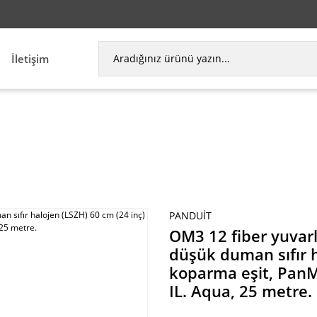
İletişim
i olup, düşük duman sıfır halojen (LSZH) 60 cm (2
PANDUIT
OM3 12 fiber yuvar
düşük duman sıfır h
koparma eşit, PanM
IL. Aqua, 25 metre.