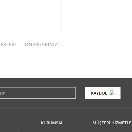
NEKLERI
ÖNERILERINIZ
konularda yetersiz gördüğünüz noktaları öneri formunu kullanarak tarafımıza i
Bu ürüne ilk yorumu siz yapın!
KAYDOL
Yorum Yaz
KURUMSAL
MÜŞTERİ HİZMETLE