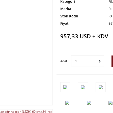
Kategori
Fi
Marka
Pa
Stok Kodu
FX
Fiyat
95
957,33 USD + KDV
Adet