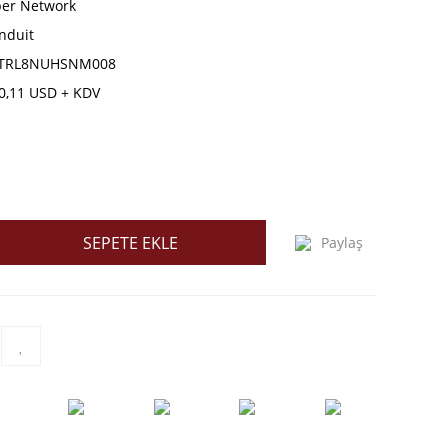
ber Network
nduit
TRL8NUHSNM008
0,11 USD + KDV
SEPETE EKLE
Paylaş