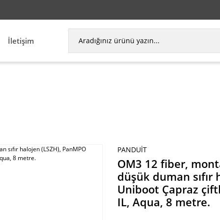
İletişim
 kablo, düşük duman sıfır halojen (LSZH), PanMPO 
PANDUIT
OM3 12 fiber, mont
düşük duman sıfır 
Uniboot Çapraz çift
IL, Aqua, 8 metre.