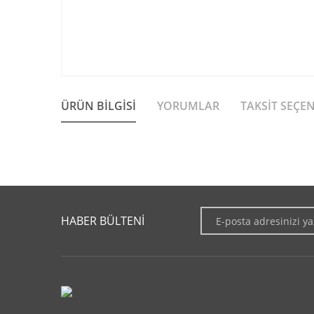
ÜRÜN BILGISI
YORUMLAR
TAKSIT SEÇE
Bu ürünün fiyat bilgisi, resim, ürün açıklamalarında ve diğer 
Görüş ve önerileriniz için teşekkür ederiz.
HABER BÜLTENİ
Ürün resmi kalitesiz, bozuk veya görüntülenemiyor.
Ürün açıklamasında eksik bilgiler bulunuyor.
Ürün bilgilerinde hatalar bulunuyor.
Ürün fiyatı diğer sitelerden daha pahalı.