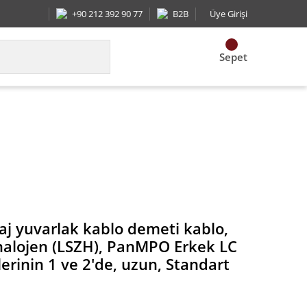
+90 212 392 90 77
B2B
Üye Girişi
Sepet
Erkek LC Uniboot Çapraz çiftlerinin 1 ve 2'de, uzu
aj yuvarlak kablo demeti kablo,
halojen (LSZH), PanMPO Erkek LC
lerinin 1 ve 2'de, uzun, Standart