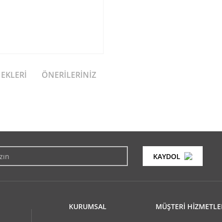
NEKLERI
ÖNERILERINIZ
konularda yetersiz gördüğünüz noktaları öneri formunu kullanarak tarafımıza i
Bu ürüne ilk yorumu siz yapın!
KAYDOL
Yorum Yaz
KURUMSAL
MÜŞTERİ HİZMETLE