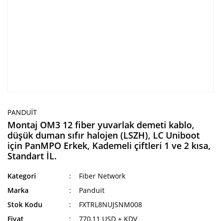
PANDUIT
Montaj OM3 12 fiber yuvarlak demeti kablo,
düşük duman sıfır halojen (LSZH), LC Uniboot
için PanMPO Erkek, Kademeli çiftleri 1 ve 2 kısa,
Standart İL.
Kategori
Fiber Network
Marka
Panduit
Stok Kodu
FXTRL8NUJSNM008
Fiyat
770,11 USD + KDV