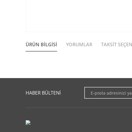
ÜRÜN BILGISI
YORUMLAR
TAKSIT SEÇE
Bu ürünün fiyat bilgisi, resim, ürün açıklamalarında ve diğer 
Görüş ve önerileriniz için teşekkür ederiz.
HABER BÜLTENİ
Ürün resmi kalitesiz, bozuk veya görüntülenemiyor.
Ürün açıklamasında eksik bilgiler bulunuyor.
Ürün bilgilerinde hatalar bulunuyor.
Ürün fiyatı diğer sitelerden daha pahalı.