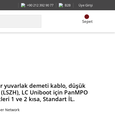
+90 212 392 90 77
B2B
Üye Girişi
Sepet
niboot için PanMPO Erkek, Kademeli çiftleri 1 ve 2
r yuvarlak demeti kablo, düşük
n (LSZH), LC Uniboot için PanMPO
leri 1 ve 2 kısa, Standart İL.
ber Network