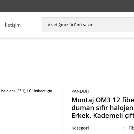
İletişim
meti kablo, düşük duman sıfır halojen (LSZH), LC U
PANDUIT
Montaj OM3 12 fibe
duman sıfır haloje
Erkek, Kademeli çift
Kategori
Fi