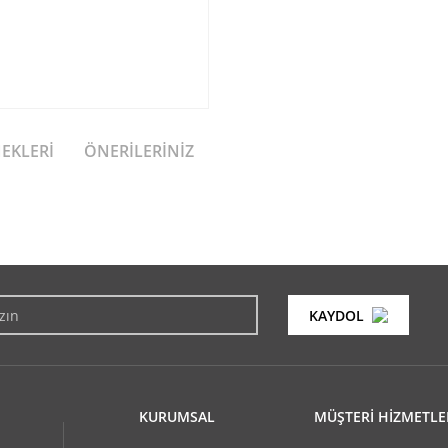
NEKLERI
ÖNERILERINIZ
konularda yetersiz gördüğünüz noktaları öneri formunu kullanarak tarafımıza i
Bu ürüne ilk yorumu siz yapın!
KAYDOL
Yorum Yaz
KURUMSAL
MÜŞTERİ HİZMETLE