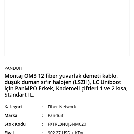
PANDUIT
Montaj OM3 12 fiber yuvarlak demeti kablo,
düşük duman sıfır halojen (LSZH), LC Uniboot
için PanMPO Erkek, Kademeli çiftleri 1 ve 2 kısa,
Standart İL.
Kategori
Fiber Network
Marka
Panduit
Stok Kodu
FXTRL8NUJSNM020
Fiyat
902,27 USD + KDV