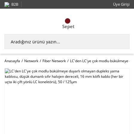
B2B
Üye Girişi
Sepet
Anasayfa
Network
Fiber Network
LC'den LC'ye çok modlu bükülmeye duyar