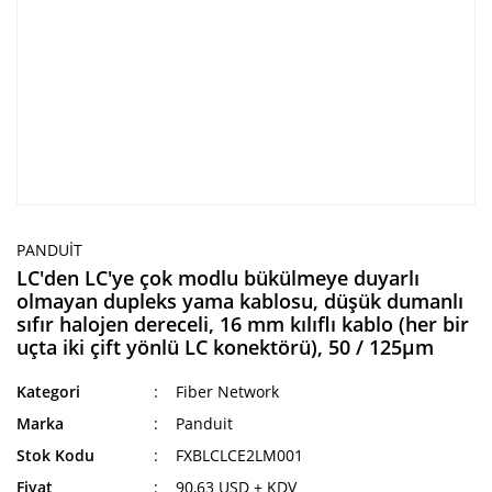
PANDUIT
LC'den LC'ye çok modlu bükülmeye duyarlı
olmayan dupleks yama kablosu, düşük dumanlı
sıfır halojen dereceli, 16 mm kılıflı kablo (her bir
uçta iki çift yönlü LC konektörü), 50 / 125µm
Kategori
Fiber Network
Marka
Panduit
Stok Kodu
FXBLCLCE2LM001
Fiyat
90,63 USD + KDV