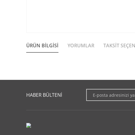
ÜRÜN BILGISI
YORUMLAR
TAKSIT SEÇE
Bu ürünün fiyat bilgisi, resim, ürün açıklamalarında ve diğer 
Görüş ve önerileriniz için teşekkür ederiz.
HABER BÜLTENİ
Ürün resmi kalitesiz, bozuk veya görüntülenemiyor.
Ürün açıklamasında eksik bilgiler bulunuyor.
Ürün bilgilerinde hatalar bulunuyor.
Ürün fiyatı diğer sitelerden daha pahalı.