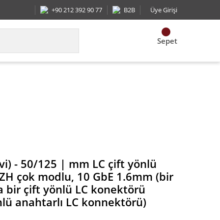
+90 212 392 90 77
B2B
Üye Girişi
Sepet
ğer ucunda bir çift yönlü LC konektörü üzerinde bir
vi) - 50/125 | mm LC çift yönlü
SZH çok modlu, 10 GbE 1.6mm (bir
 bir çift yönlü LC konektörü
önlü anahtarlı LC konnektörü)