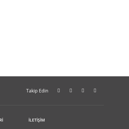
letebilirsiniz.
Takip Edin
Rİ
İLETİŞİM