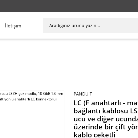
İletişim
ablosu LSZH çok modlu, 10 GbE 1.6mm (bir ucu ve di
PANDUIT
LC (F anahtarlı - ma
bağlantı kablosu L
ucu ve diğer ucunda
üzerinde bir çift y
kablo ceketli