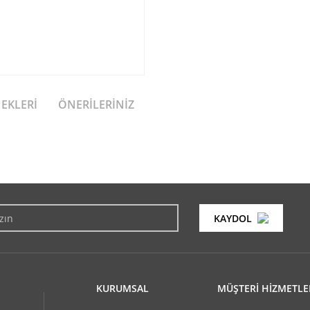
NEKLERI
ÖNERILERINIZ
konularda yetersiz gördüğünüz noktaları öneri formunu kullanarak tarafımıza i
Bu ürüne ilk yorumu siz yapın!
KAYDOL
Yorum Yaz
KURUMSAL
MÜŞTERİ HİZMETLE