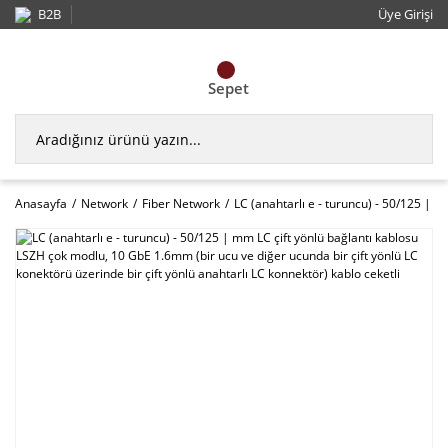
B2B
Üye Girişi
Sepet
Anasayfa
Network
Fiber Network
LC (anahtarlı e - turuncu) - 50/125 | m