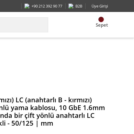
+90 212 392 90 77
B2B
Üye Girişi
Sepet
mm kablosu (her iki ucunda bir çift yönlü anahtarl
mızı) LC (anahtarlı B - kırmızı)
önlü yama kablosu, 10 GbE 1.6mm
nda bir çift yönlü anahtarlı LC
li - 50/125 | mm