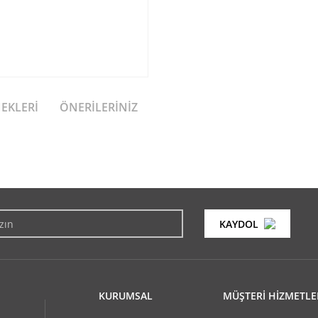
NEKLERI
ÖNERILERINIZ
konularda yetersiz gördüğünüz noktaları öneri formunu kullanarak tarafımıza i
Bu ürüne ilk yorumu siz yapın!
KAYDOL
Yorum Yaz
KURUMSAL
MÜŞTERİ HİZMETLE