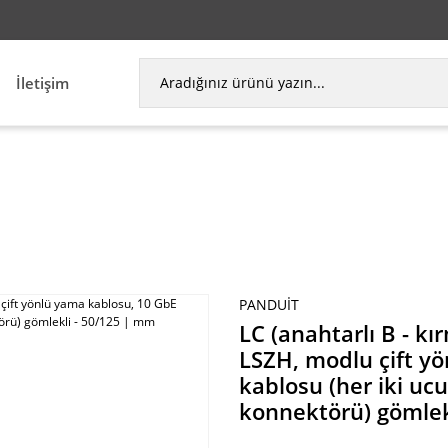
İletişim
zı) LSZH, modlu çift yönlü yama kablosu, 10 GbE 1.6
PANDUIT
LC (anahtarlı B - kır
LSZH, modlu çift y
kablosu (her iki ucu
konnektörü) gömlek