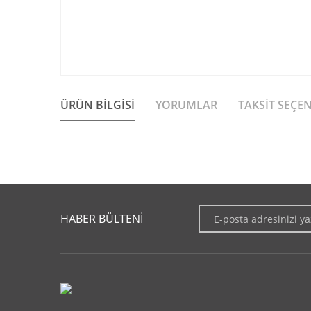
ÜRÜN BILGISI
YORUMLAR
TAKSIT SEÇE
Bu ürünün fiyat bilgisi, resim, ürün açıklamalarında ve diğer 
Görüş ve önerileriniz için teşekkür ederiz.
HABER BÜLTENİ
Ürün resmi kalitesiz, bozuk veya görüntülenemiyor.
Ürün açıklamasında eksik bilgiler bulunuyor.
Ürün bilgilerinde hatalar bulunuyor.
Ürün fiyatı diğer sitelerden daha pahalı.