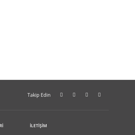
letebilirsiniz.
Takip Edin
Rİ
İLETİŞİM