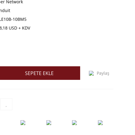
ber Network
nduit
LE10B-10BM5
8,18 USD + KDV
SEPETE EKLE
Paylaş