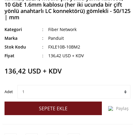
10 GbE 1.6mm kablosu (her iki ucunda bir çift
yönlü anahtarlı LC konnektörü) gömlekli - 50/125
| mm
Kategori
Fiber Network
Marka
Panduit
Stok Kodu
FXLE10B-10BM2
Fiyat
136,42 USD + KDV
136,42 USD + KDV
Adet
SEPETE EKLE
Paylaş