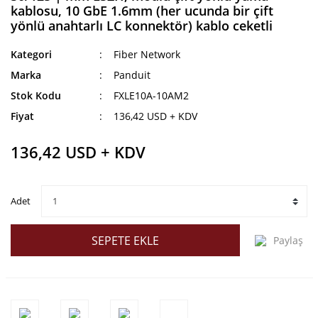
kablosu, 10 GbE 1.6mm (her ucunda bir çift
yönlü anahtarlı LC konnektör) kablo ceketli
Kategori
Fiber Network
Marka
Panduit
Stok Kodu
FXLE10A-10AM2
Fiyat
136,42 USD + KDV
136,42 USD + KDV
Adet
SEPETE EKLE
Paylaş