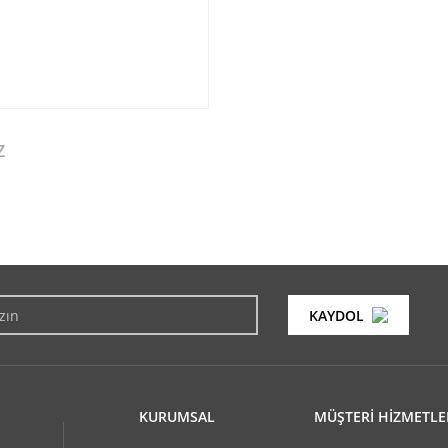
Z
konularda yetersiz gördüğünüz noktaları öneri formunu kullanarak tarafımıza i
Bu ürüne ilk yorumu siz yapın!
KAYDOL
Yorum Yaz
KURUMSAL
MÜŞTERİ HİZMETLE