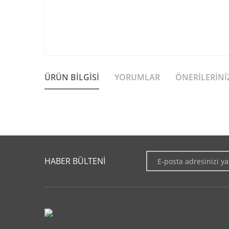
ÜRÜN BILGISI
YORUMLAR
ÖNERILERINI
Bu ürünün fiyat bilgisi, resim, ürün açıklamalarında ve diğer 
Görüş ve önerileriniz için teşekkür ederiz.
HABER BÜLTENİ
Ürün resmi kalitesiz, bozuk veya görüntülenemiyor.
Ürün açıklamasında eksik bilgiler bulunuyor.
Ürün bilgilerinde hatalar bulunuyor.
Ürün fiyatı diğer sitelerden daha pahalı.