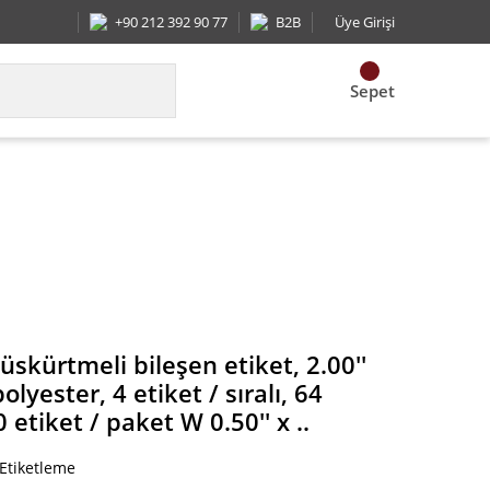
+90 212 392 90 77
B2B
Üye Girişi
Sepet
ter, 4 etiket / sıralı, 64 etiket / yaprak 1000 etike
skürtmeli bileşen etiket, 2.00''
lyester, 4 etiket / sıralı, 64
 etiket / paket W 0.50'' x ..
 Etiketleme