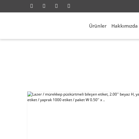
Ürünler
Hakkımızda
ksesuarları
Id Etiketleme
Lazer / mürekkep püskürt