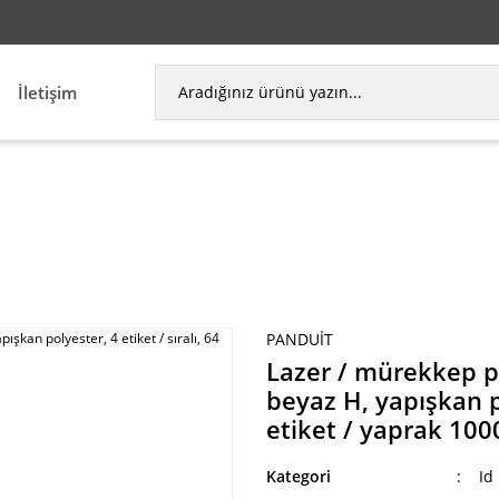
İletişim
meli bileşen etiket, 2.00'' beyaz H, yapışkan polyes
PANDUIT
Lazer / mürekkep pü
beyaz H, yapışkan po
etiket / yaprak 1000
Kategori
Id