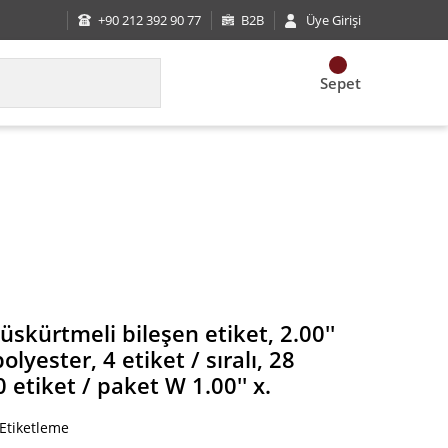
+90 212 392 90 77
B2B
Üye Girişi
Sepet
ster, 4 etiket / sıralı, 28 etiket / yaprak 1000 etik
skürtmeli bileşen etiket, 2.00''
lyester, 4 etiket / sıralı, 28
 etiket / paket W 1.00'' x.
 Etiketleme