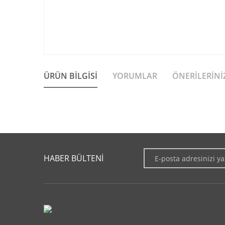
ÜRÜN BILGISI
YORUMLAR
ÖNERILERINI
Bu ürünün fiyat bilgisi, resim, ürün açıklamalarında ve diğer 
Görüş ve önerileriniz için teşekkür ederiz.
HABER BÜLTENİ
Ürün resmi kalitesiz, bozuk veya görüntülenemiyor.
Ürün açıklamasında eksik bilgiler bulunuyor.
Ürün bilgilerinde hatalar bulunuyor.
Ürün fiyatı diğer sitelerden daha pahalı.