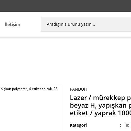
İletişim
tmeli bileşen etiket, 2.00'' beyaz H, yapışkan polye
PANDUIT
Lazer / mürekkep pü
beyaz H, yapışkan po
etiket / yaprak 1000
Kategori
Id