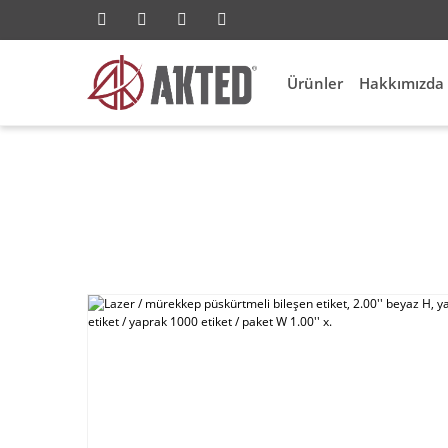
Ürünler
Hakkımızda
Aksesuarları
Id Etiketleme
Lazer / mürekkep püskür