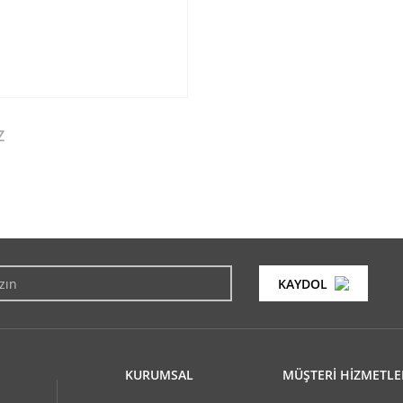
Z
konularda yetersiz gördüğünüz noktaları öneri formunu kullanarak tarafımıza i
Bu ürüne ilk yorumu siz yapın!
KAYDOL
Yorum Yaz
KURUMSAL
MÜŞTERİ HİZMETLE