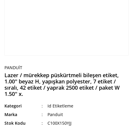
PANDUIT
Lazer / mürekkep püskürtmeli bileşen etiket,
1.00'' beyaz H, yapışkan polyester, 7 etiket /
sıralı, 42 etiket / yaprak 2500 etiket / paket W
1.50'' x.
Kategori
Id Etiketleme
Marka
Panduit
Stok Kodu
C100X150YJJ