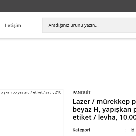
İletişim
meli bileşen etiket, 1.00'' beyaz H, yapışkan polyes
PANDUIT
Lazer / mürekkep pü
beyaz H, yapışkan po
etiket / levha, 10.0
Kategori
Id