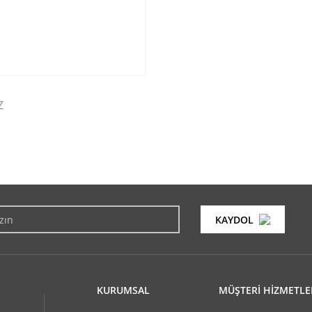
Z
konularda yetersiz gördüğünüz noktaları öneri formunu kullanarak tarafımıza i
Bu ürüne ilk yorumu siz yapın!
KAYDOL
Yorum Yaz
KURUMSAL
MÜŞTERİ HİZMETLE