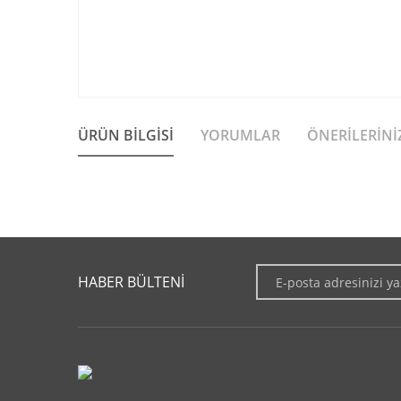
ÜRÜN BILGISI
YORUMLAR
ÖNERILERINI
Bu ürünün fiyat bilgisi, resim, ürün açıklamalarında ve diğer 
Görüş ve önerileriniz için teşekkür ederiz.
HABER BÜLTENİ
Ürün resmi kalitesiz, bozuk veya görüntülenemiyor.
Ürün açıklamasında eksik bilgiler bulunuyor.
Ürün bilgilerinde hatalar bulunuyor.
Ürün fiyatı diğer sitelerden daha pahalı.