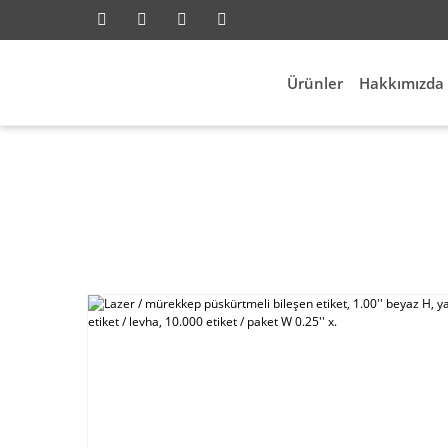
Ürünler
Hakkımızda
ksesuarları
Id Etiketleme
Lazer / mürekkep püskürt