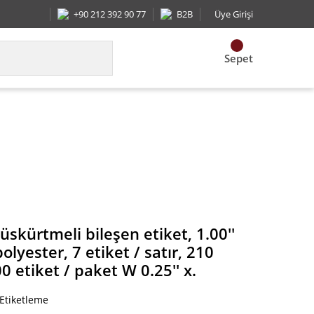
+90 212 392 90 77
B2B
Üye Girişi
Sepet
ter, 7 etiket / satır, 210 etiket / levha, 10.000 eti
skürtmeli bileşen etiket, 1.00''
lyester, 7 etiket / satır, 210
00 etiket / paket W 0.25'' x.
 Etiketleme