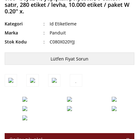
satır, 280 etiket / levha, 10.000 etiket / paket W
0.20'' x.
Kategori
Id Etiketleme
Marka
Panduit
Stok Kodu
C080X020YJJ
Lütfen Fiyat Sorun