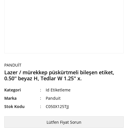
PANDUIT
Lazer / mürekkep püskürtmeli bileşen etiket,
0.50'' beyaz H, Tedlar W 1.25'' x.
Kategori
Id Etiketleme
Marka
Panduit
Stok Kodu
C050X125TJJ
Lütfen Fiyat Sorun