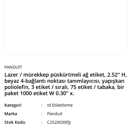
PANDUIT
Lazer / mürekkep püskürtmeli ağ etiket, 2.52'' H,
beyaz 4-bağlantı noktası tanımlayıcısı, yapışkan
poliolefin, 3 etiket / sıralı, 75 etiket / tabaka, bir
paket 1000 etiket W 0.30'' x.
Kategori
Id Etiketleme
Marka
Panduit
Stok Kodu
C252X030FJJ