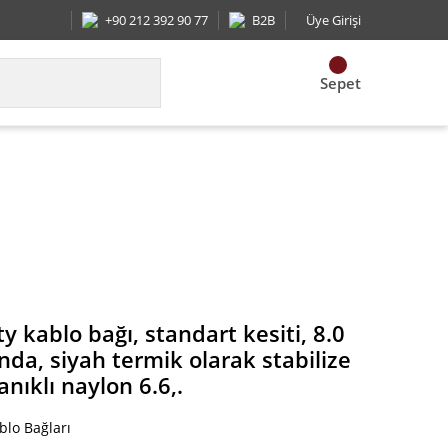
+90 212 392 90 77
B2B
Üye Girişi
Sepet
a, siyah termik olarak stabilize hava şartlarına d
 kablo bağı, standart kesiti, 8.0
a, siyah termik olarak stabilize
nıklı naylon 6.6,.
blo Bağları