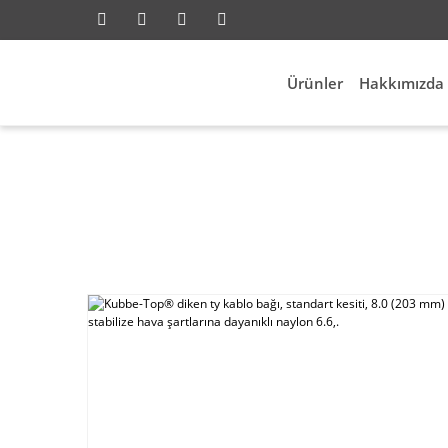
Ürünler
Hakkımızda
Aksesuarları
Kablo Bağları
Kubbe-Top® diken ty ka