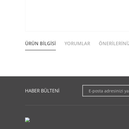
ÜRÜN BILGISI
YORUMLAR
ÖNERILERINI
Bu ürünün fiyat bilgisi, resim, ürün açıklamalarında ve diğer 
Görüş ve önerileriniz için teşekkür ederiz.
HABER BÜLTENİ
Ürün resmi kalitesiz, bozuk veya görüntülenemiyor.
Ürün açıklamasında eksik bilgiler bulunuyor.
Ürün bilgilerinde hatalar bulunuyor.
Ürün fiyatı diğer sitelerden daha pahalı.