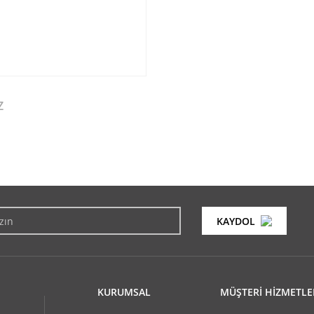
Z
konularda yetersiz gördüğünüz noktaları öneri formunu kullanarak tarafımıza i
Bu ürüne ilk yorumu siz yapın!
KAYDOL
Yorum Yaz
KURUMSAL
MÜŞTERİ HİZMETLE