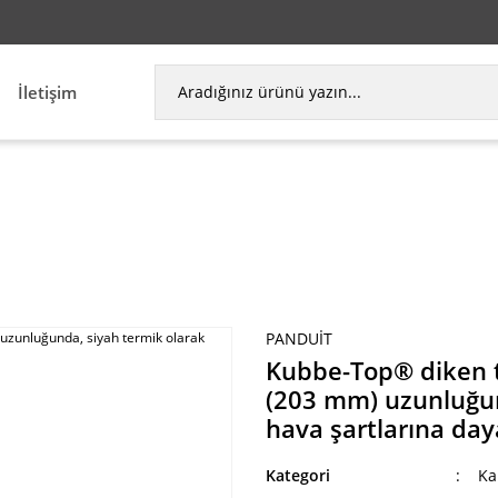
İletişim
blo bağı, standart kesiti, 8.0 (203 mm) uzunluğund
PANDUIT
Kubbe-Top® diken ty
(203 mm) uzunluğund
hava şartlarına daya
Kategori
Ka