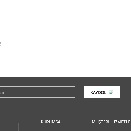
Z
konularda yetersiz gördüğünüz noktaları öneri formunu kullanarak tarafımıza i
Bu ürüne ilk yorumu siz yapın!
KAYDOL
Yorum Yaz
KURUMSAL
MÜŞTERİ HİZMETLE