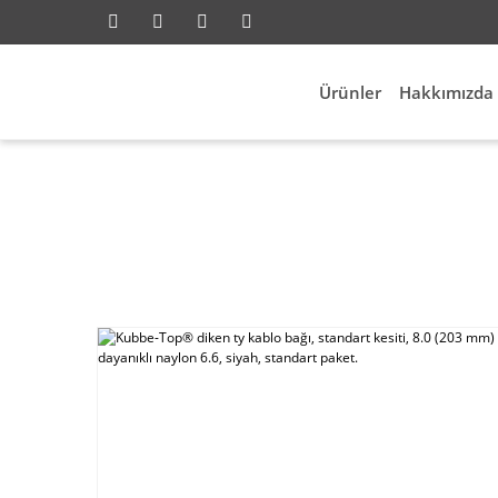
Ürünler
Hakkımızda
ik Aksesuarları
Kablo Bağları
Kubbe-Top® diken t