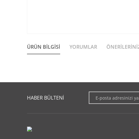
ÜRÜN BILGISI
YORUMLAR
ÖNERILERINI
Bu ürünün fiyat bilgisi, resim, ürün açıklamalarında ve diğer 
Görüş ve önerileriniz için teşekkür ederiz.
HABER BÜLTENİ
Ürün resmi kalitesiz, bozuk veya görüntülenemiyor.
Ürün açıklamasında eksik bilgiler bulunuyor.
Ürün bilgilerinde hatalar bulunuyor.
Ürün fiyatı diğer sitelerden daha pahalı.