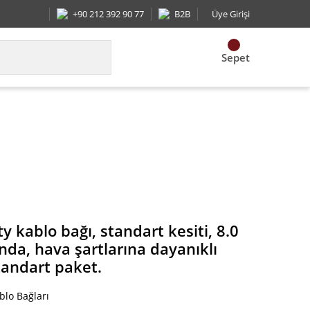
+90 212 392 90 77
B2B
Üye Girişi
Sepet
ğunda, hava şartlarına dayanıklı naylon 6.6, siyah
 kablo bağı, standart kesiti, 8.0
da, hava şartlarına dayanıklı
standart paket.
blo Bağları