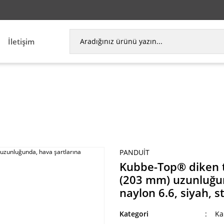
İletişim
y kablo bağı, standart kesiti, 8.0 (203 mm) uzunlu
PANDUIT
Kubbe-Top® diken ty
(203 mm) uzunluğun
naylon 6.6, siyah, 
Kategori
Ka