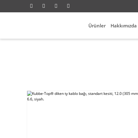
Ürünler
Hakkımızda
asayfa
Elektrik Aksesuarları
Kablo Bağları
Kubb