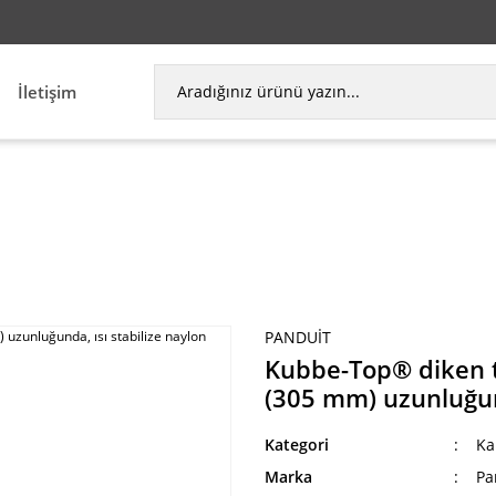
İletişim
e-Top® diken ty kablo bağı, standart kesiti, 12.0 
PANDUIT
Kubbe-Top® diken ty
(305 mm) uzunluğund
Kategori
Ka
Marka
Pa