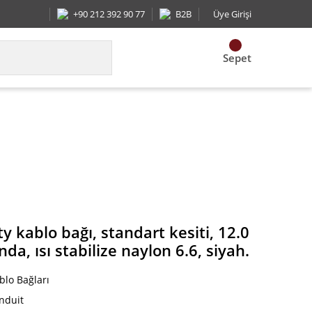
+90 212 392 90 77
B2B
Üye Girişi
Sepet
(305 mm) uzunluğunda, ısı stabilize naylon 6.6, siy
 kablo bağı, standart kesiti, 12.0
a, ısı stabilize naylon 6.6, siyah.
blo Bağları
nduit