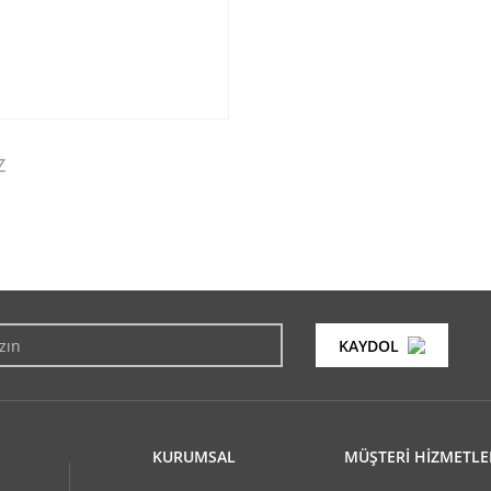
Z
konularda yetersiz gördüğünüz noktaları öneri formunu kullanarak tarafımıza i
Bu ürüne ilk yorumu siz yapın!
KAYDOL
Yorum Yaz
KURUMSAL
MÜŞTERİ HİZMETLE