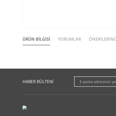
ÜRÜN BILGISI
YORUMLAR
ÖNERILERINI
Bu ürünün fiyat bilgisi, resim, ürün açıklamalarında ve diğer 
Görüş ve önerileriniz için teşekkür ederiz.
HABER BÜLTENİ
Ürün resmi kalitesiz, bozuk veya görüntülenemiyor.
Ürün açıklamasında eksik bilgiler bulunuyor.
Ürün bilgilerinde hatalar bulunuyor.
Ürün fiyatı diğer sitelerden daha pahalı.