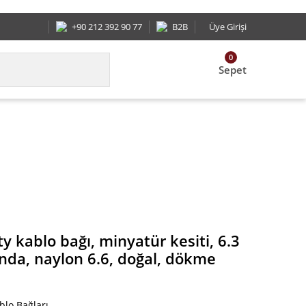
e iletişime geçecektir. Kargolarımız ücretsizdir.
+90 212 392 90 77
B2B
Üye Girişi
0
Sepet
160 mm) uzunluğunda, naylon 6.6, doğal, dökme pa
 kablo bağı, minyatür kesiti, 6.3
da, naylon 6.6, doğal, dökme
blo Bağları