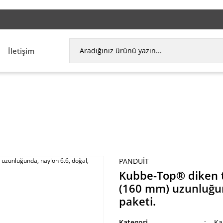
l adresimize ürün linki gönderebilirsiniz. Satış ekibimiz sizinle en kısa süred
İletişim
-Top® diken ty kablo bağı, minyatür kesiti, 6.3 (
PANDUIT
Kubbe-Top® diken ty
(160 mm) uzunluğun
paketi.
Kategori
Ka