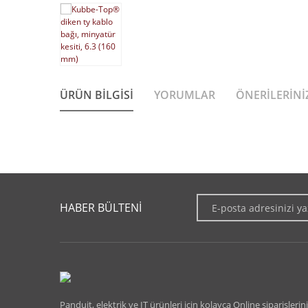
ÜRÜN BILGISI
YORUMLAR
ÖNERILERINI
Bu ürünün fiyat bilgisi, resim, ürün açıklamalarında ve diğer 
Görüş ve önerileriniz için teşekkür ederiz.
HABER BÜLTENİ
Ürün resmi kalitesiz, bozuk veya görüntülenemiyor.
Ürün açıklamasında eksik bilgiler bulunuyor.
Ürün bilgilerinde hatalar bulunuyor.
Ürün fiyatı diğer sitelerden daha pahalı.
Panduit, elektrik ve IT ürünleri için kolayca Online siparişlerini
Bu ürüne benzer farklı alternatifler olmalı.