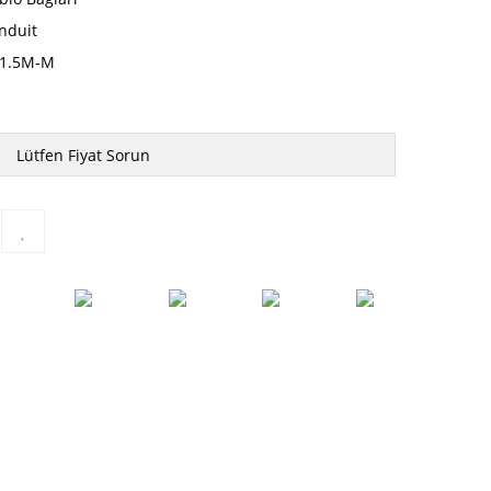
nduit
1.5M-M
Lütfen Fiyat Sorun