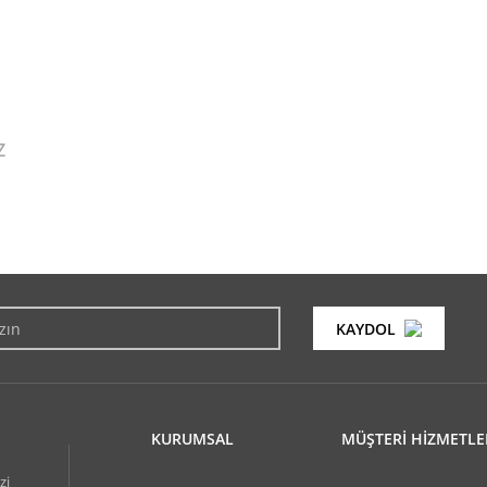
Z
konularda yetersiz gördüğünüz noktaları öneri formunu kullanarak tarafımıza i
Bu ürüne ilk yorumu siz yapın!
KAYDOL
Yorum Yaz
KURUMSAL
MÜŞTERİ HİZMETLE
zi