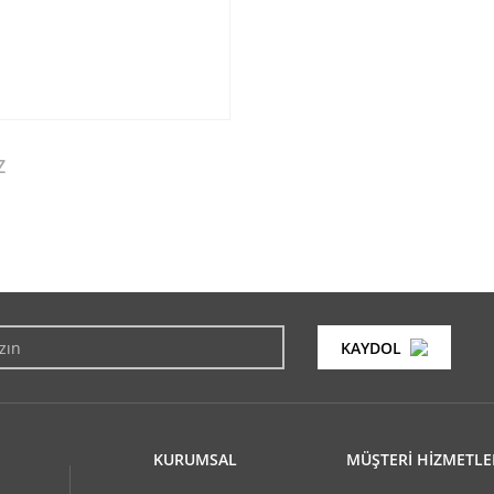
Z
konularda yetersiz gördüğünüz noktaları öneri formunu kullanarak tarafımıza i
Bu ürüne ilk yorumu siz yapın!
KAYDOL
Yorum Yaz
KURUMSAL
MÜŞTERİ HİZMETLE