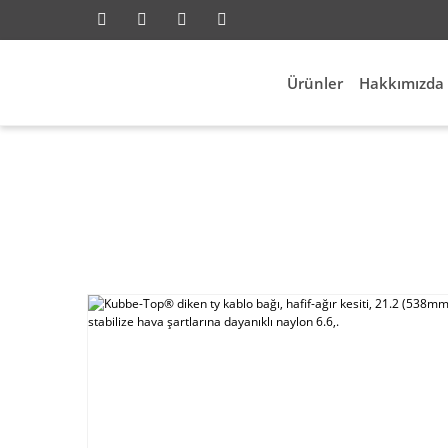
Ürünler
Hakkımızda
 Aksesuarları
Kablo Bağları
Kubbe-Top® diken ty 