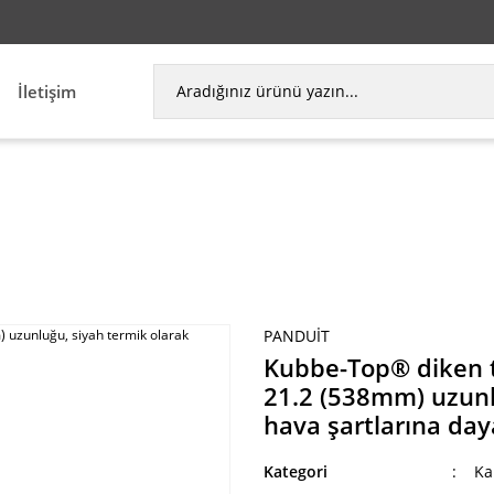
İletişim
kablo bağı, hafif-ağır kesiti, 21.2 (538mm) uzunluğ
PANDUIT
Kubbe-Top® diken ty 
21.2 (538mm) uzunlu
hava şartlarına daya
Kategori
Ka