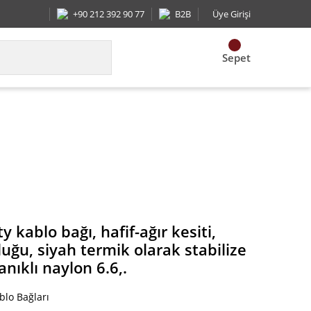
+90 212 392 90 77
B2B
Üye Girişi
Sepet
u, siyah termik olarak stabilize hava şartlarına da
kablo bağı, hafif-ağır kesiti,
ğu, siyah termik olarak stabilize
nıklı naylon 6.6,.
blo Bağları