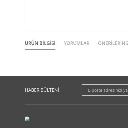
ÜRÜN BILGISI
YORUMLAR
ÖNERILERINI
Bu ürünün fiyat bilgisi, resim, ürün açıklamalarında ve diğer 
Görüş ve önerileriniz için teşekkür ederiz.
HABER BÜLTENİ
Ürün resmi kalitesiz, bozuk veya görüntülenemiyor.
Ürün açıklamasında eksik bilgiler bulunuyor.
Ürün bilgilerinde hatalar bulunuyor.
Ürün fiyatı diğer sitelerden daha pahalı.