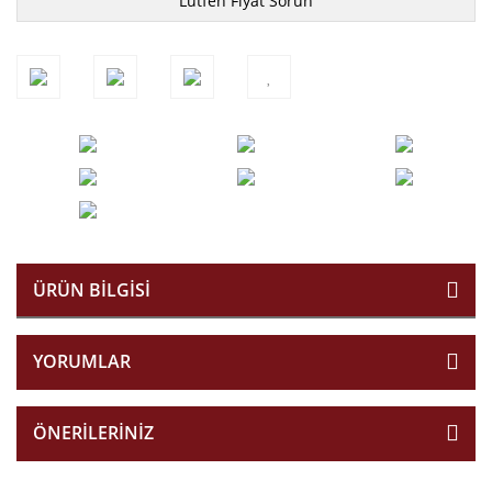
Lütfen Fiyat Sorun
ÜRÜN BILGISI
YORUMLAR
ÖNERILERINIZ