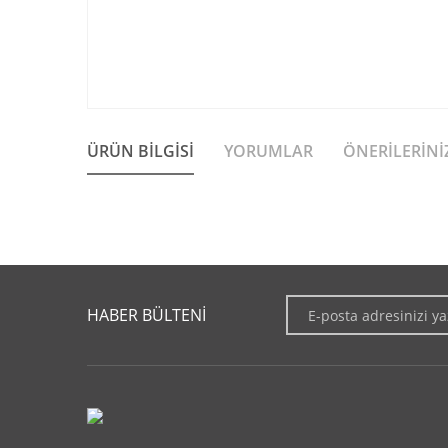
ÜRÜN BILGISI
YORUMLAR
ÖNERILERINI
Bu ürünün fiyat bilgisi, resim, ürün açıklamalarında ve diğer 
Görüş ve önerileriniz için teşekkür ederiz.
HABER BÜLTENİ
Ürün resmi kalitesiz, bozuk veya görüntülenemiyor.
Ürün açıklamasında eksik bilgiler bulunuyor.
Ürün bilgilerinde hatalar bulunuyor.
Ürün fiyatı diğer sitelerden daha pahalı.