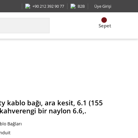
+90 212 392 90 77
B2B
Üye Girişi
Sepet
155 mm) uzunluğunda, kahverengi bir naylon 6.6,.
 kablo bağı, ara kesit, 6.1 (155
ahverengi bir naylon 6.6,.
blo Bağları
nduit