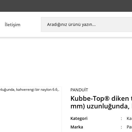
İletişim
Kubbe-Top® diken ty kablo bağı, ara kesit, 6.1 (
PANDUIT
Kubbe-Top® diken ty
mm) uzunluğunda, k
Kategori
Ka
Marka
Pa