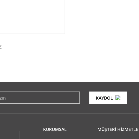
Z
konularda yetersiz gördüğünüz noktaları öneri formunu kullanarak tarafımıza i
Bu ürüne ilk yorumu siz yapın!
KAYDOL
Yorum Yaz
KURUMSAL
MÜŞTERİ HİZMETLE