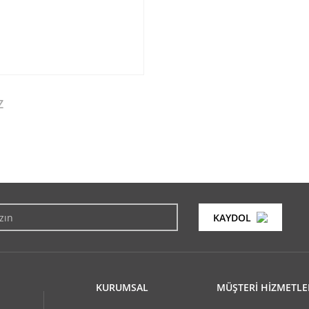
Z
konularda yetersiz gördüğünüz noktaları öneri formunu kullanarak tarafımıza i
Bu ürüne ilk yorumu siz yapın!
KAYDOL
Yorum Yaz
KURUMSAL
MÜŞTERİ HİZMETLE