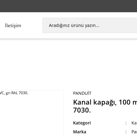
İletişim
arı
Kablo Kanalları
Kanal kapağı, 100 mm W x 2M
PANDUIT
Kanal kapağı, 100 
7030.
Kategori
Ka
Marka
Pa