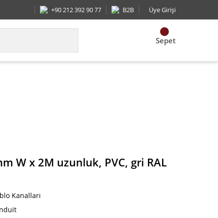
+90 212 392 90 77
B2B
Üye Girişi
Sepet
 uzunluk, PVC, gri RAL 7030.
mm W x 2M uzunluk, PVC, gri RAL
blo Kanalları
nduit