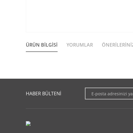
ÜRÜN BILGISI
YORUMLAR
ÖNERILERINI
Bu ürünün fiyat bilgisi, resim, ürün açıklamalarında ve diğer 
Görüş ve önerileriniz için teşekkür ederiz.
HABER BÜLTENİ
Ürün resmi kalitesiz, bozuk veya görüntülenemiyor.
Ürün açıklamasında eksik bilgiler bulunuyor.
Ürün bilgilerinde hatalar bulunuyor.
Ürün fiyatı diğer sitelerden daha pahalı.