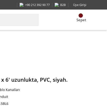
+90 212 392 90 77
B2B
Üye Girişi
Sepet
' uzunlukta, PVC, siyah.
 x 6' uzunlukta, PVC, siyah.
blo Kanalları
nduit
.5BL6