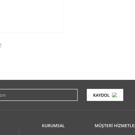
Z
konularda yetersiz gördüğünüz noktaları öneri formunu kullanarak tarafımıza i
Bu ürüne ilk yorumu siz yapın!
KAYDOL
Yorum Yaz
KURUMSAL
MÜŞTERİ HİZMETLE