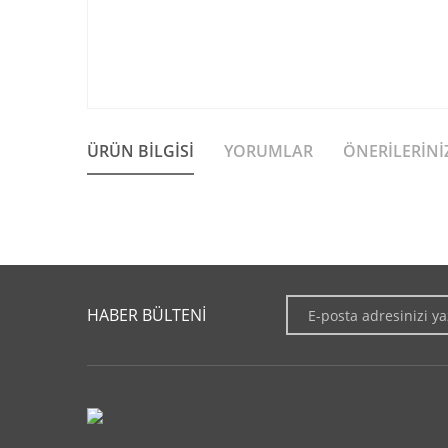
ÜRÜN BILGISI
YORUMLAR
ÖNERILERINI
Bu ürünün fiyat bilgisi, resim, ürün açıklamalarında ve diğer 
Görüş ve önerileriniz için teşekkür ederiz.
HABER BÜLTENİ
Ürün resmi kalitesiz, bozuk veya görüntülenemiyor.
Ürün açıklamasında eksik bilgiler bulunuyor.
Ürün bilgilerinde hatalar bulunuyor.
Ürün fiyatı diğer sitelerden daha pahalı.