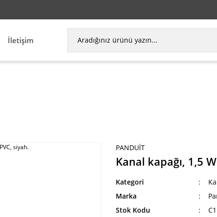
İletişim
esuarları
Kablo Kanalları
Kanal kapağı, 1,5 W x 6
PANDUIT
Kanal kapağı, 1,5 W
Kategori
Ka
Marka
Pa
Stok Kodu
C1