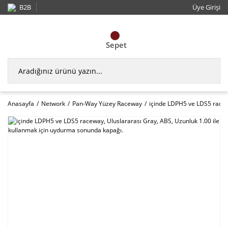
B2B
Üye Girişi
Sepet
Anasayfa
Network
Pan-Way Yüzey Raceway
içinde LDPH5 ve LDS5 racew