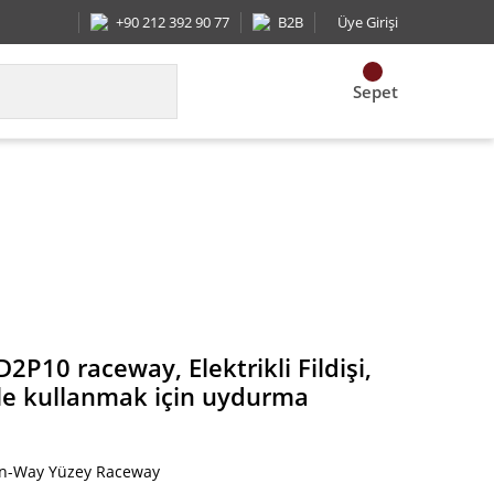
+90 212 392 90 77
B2B
Üye Girişi
Sepet
 Uzunluk 1.25 ile kullanmak için uydurma sonunda 
2P10 raceway, Elektrikli Fildişi,
ile kullanmak için uydurma
n-Way Yüzey Raceway