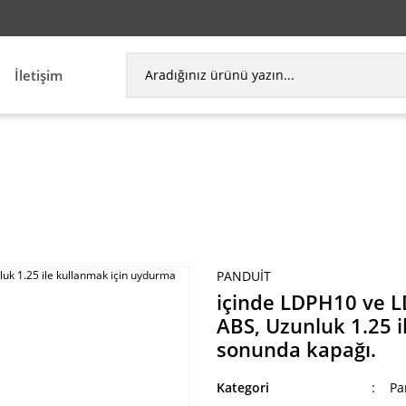
İletişim
DPH10 ve LD2P10 raceway, Elektrikli Fildişi, ABS,
PANDUIT
içinde LDPH10 ve LD
ABS, Uzunluk 1.25 
sonunda kapağı.
Kategori
Pa