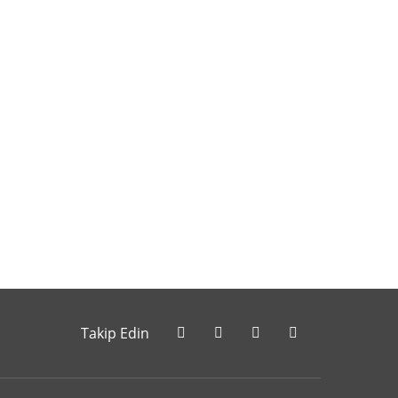
letebilirsiniz.
Takip Edin