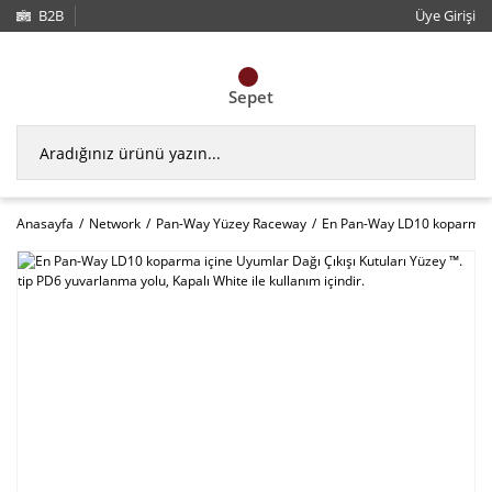
B2B
Üye Girişi
Sepet
Anasayfa
Network
Pan-Way Yüzey Raceway
En Pan-Way LD10 koparma içi