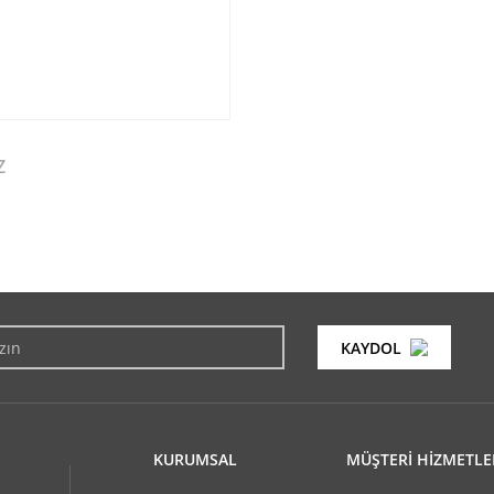
Z
konularda yetersiz gördüğünüz noktaları öneri formunu kullanarak tarafımıza i
Bu ürüne ilk yorumu siz yapın!
KAYDOL
Yorum Yaz
KURUMSAL
MÜŞTERİ HİZMETLE