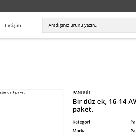
İletişim
arı
Parça Terminalleri
Bir düz ek, 16-14 AWG, nay
PANDUIT
Bir düz ek, 16-14 A
paket.
Kategori
Pa
Marka
Pa