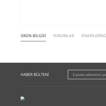
ÜRÜN BILGISI
YORUMLAR
ÖNERILERINI
Bu ürünün fiyat bilgisi, resim, ürün açıklamalarında ve diğer 
Görüş ve önerileriniz için teşekkür ederiz.
HABER BÜLTENİ
Ürün resmi kalitesiz, bozuk veya görüntülenemiyor.
Ürün açıklamasında eksik bilgiler bulunuyor.
Ürün bilgilerinde hatalar bulunuyor.
Ürün fiyatı diğer sitelerden daha pahalı.