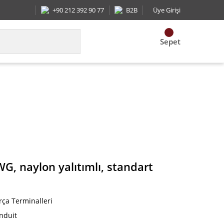
+90 212 392 90 77
B2B
Üye Girişi
Sepet
lon yalıtımlı, standart paket.
WG, naylon yalıtımlı, standart
rça Terminalleri
nduit