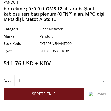
PANDUIT
bir çekme gözü 9 ft OM3 12 lif, ara-bağlantı
kablosu tertibatı plenum (OFNP) alan, MPO dişi
MPO dişi, Metot A Std IL
Kategori
Fiber Network
Marka
Panduit
Stok Kodu
FXTRP5N5NANF009
Fiyat
511,76 USD + KDV
511,76 USD + KDV
Adet
SEPETE EKLE
Paylaş