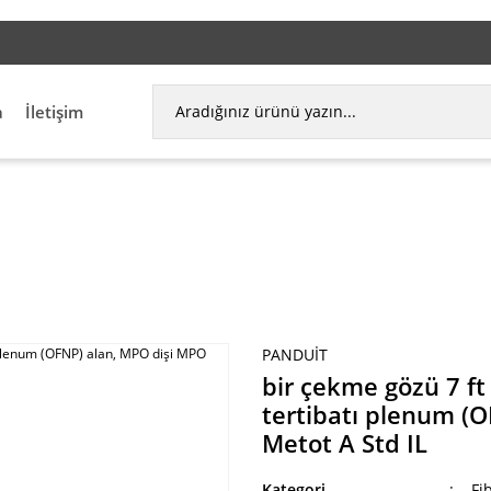
l adresimize ürün linki gönderebilirsiniz. Satış ekibimiz sizinle en kısa süred
a
İletişim
ü 7 ft OM3 12 lif, ara-bağlantı kablosu tertibatı p
PANDUIT
bir çekme gözü 7 ft
tertibatı plenum (O
Metot A Std IL
Kategori
Fi