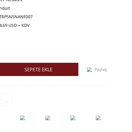
nduit
TRP5N5NANF007
4,69 USD + KDV
SEPETE EKLE
Paylaş