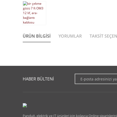
ÜRÜN BILGISI
YORUMLAR
TAKSIT SEÇE
Bu ürünün fiyat bilgisi, resim, ürün açıklamalarında ve diğer 
Görüş ve önerileriniz için teşekkür ederiz.
HABER BÜLTENİ
Ürün resmi kalitesiz, bozuk veya görüntülenemiyor.
Ürün açıklamasında eksik bilgiler bulunuyor.
Ürün bilgilerinde hatalar bulunuyor.
Ürün fiyatı diğer sitelerden daha pahalı.
Panduit, elektrik ve IT ürünleri için kolayca Online siparişlerini
Bu ürüne benzer farklı alternatifler olmalı.