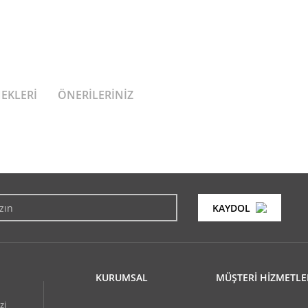
NEKLERI
ÖNERILERINIZ
konularda yetersiz gördüğünüz noktaları öneri formunu kullanarak tarafımıza i
Bu ürüne ilk yorumu siz yapın!
KAYDOL
Yorum Yaz
KURUMSAL
MÜŞTERİ HİZMETLE
zi