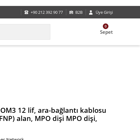
e iletişime geçecektir. Kargolarımız ücretsizdir.
+90 212 392 90 77
B2B
Üye Girişi
0
Sepet
lenum (OFNP) alan, MPO dişi MPO dişi, Metot A Std 
 OM3 12 lif, ara-bağlantı kablosu
FNP) alan, MPO dişi MPO dişi,
ber Network