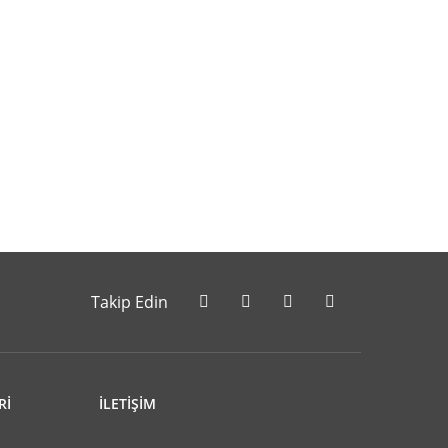
letebilirsiniz.
Takip Edin
Rİ
İLETİŞİM