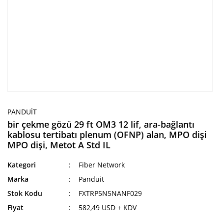
PANDUIT
bir çekme gözü 29 ft OM3 12 lif, ara-bağlantı
kablosu tertibatı plenum (OFNP) alan, MPO dişi
MPO dişi, Metot A Std IL
Kategori
Fiber Network
Marka
Panduit
Stok Kodu
FXTRP5N5NANF029
Fiyat
582,49 USD + KDV