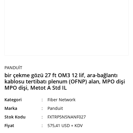
PANDUIT
bir çekme gözü 27 ft OM3 12 lif, ara-bağlantı
kablosu tertibatı plenum (OFNP) alan, MPO dişi
MPO dişi, Metot A Std IL
Kategori
Fiber Network
Marka
Panduit
Stok Kodu
FXTRP5N5NANF027
Fiyat
575,41 USD + KDV