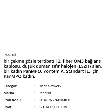
PANDUIT
bir çekme gözle tertibatı 12, fiber OM3 bağlantı
kablosu, düşük duman sıfır halojen (LSZH) alan,
bir kadın PanMPO, Yöntem A, Standart İL. için
PanMPO kadın.
Kategori
Fiber Network
Marka
Panduit
Stok Kodu
FXTRL7N7NANM031
Fiyat
821,34 USD + KDV