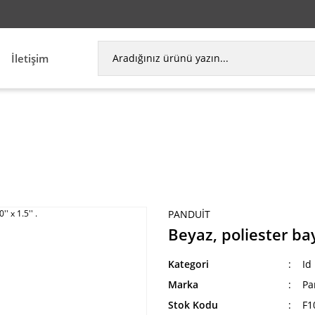
İletişim
Aksesuarları
Id Etiketleme
Beyaz, poliester bayrak 
PANDUIT
Beyaz, poliester bayr
Kategori
Id
Marka
Pa
Stok Kodu
F1