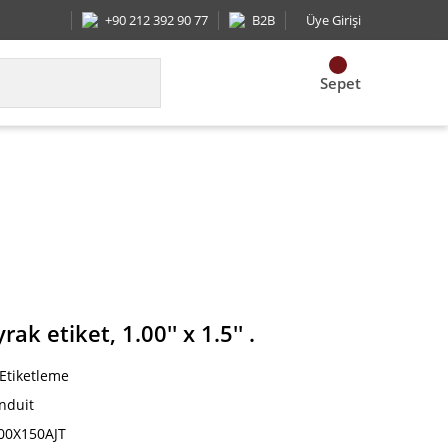
+90 212 392 90 77
B2B
Üye Girişi
Sepet
etiket, 1.00'' x 1.5'' .
ak etiket, 1.00'' x 1.5'' .
 Etiketleme
nduit
00X150AJT