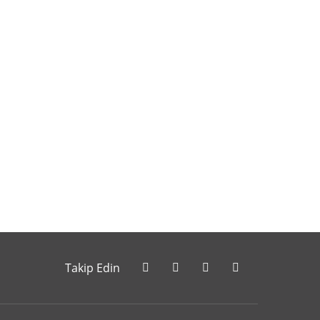
letebilirsiniz.
Takip Edin