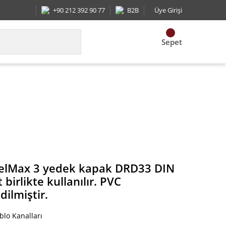
+90 212 392 90 77
B2B
Üye Girişi
Sepet
ma Duct birlikte kullanılır. PVC malzemeden imal
elMax 3 yedek kapak DRD33 DIN
irlikte kullanılır. PVC
ilmiştir.
blo Kanalları