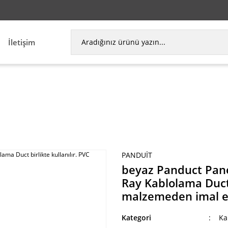
İletişim
ct PanelMax 3 yedek kapak DRD33 DIN Ray Kablola
PANDUIT
beyaz Panduct Pan
Ray Kablolama Duct b
malzemeden imal ed
Kategori
Ka