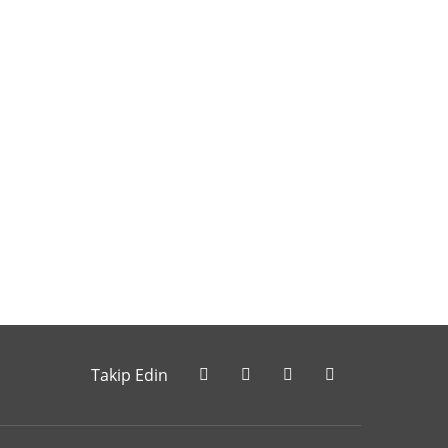
letebilirsiniz.
Takip Edin