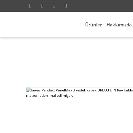
Ürünler
Hakkımızda
Elektrik Aksesuarları
Kablo Kanalları
beyaz Pandu