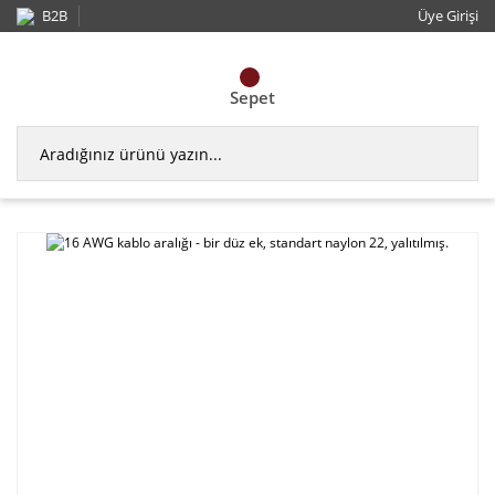
B2B
Üye Girişi
Sepet