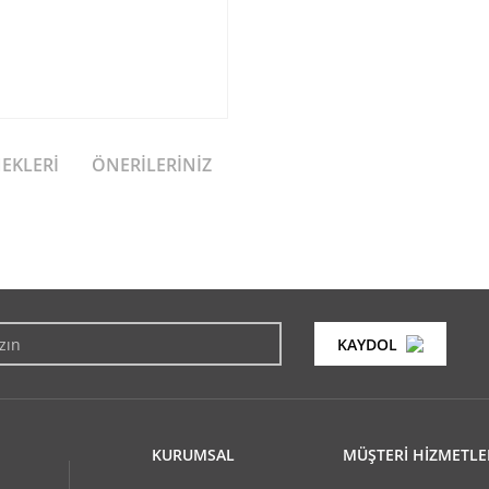
NEKLERI
ÖNERILERINIZ
konularda yetersiz gördüğünüz noktaları öneri formunu kullanarak tarafımıza i
Bu ürüne ilk yorumu siz yapın!
KAYDOL
Yorum Yaz
KURUMSAL
MÜŞTERİ HİZMETLE