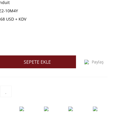
nduit
E2-10M4Y
,68 USD + KDV
SEPETE EKLE
Paylaş