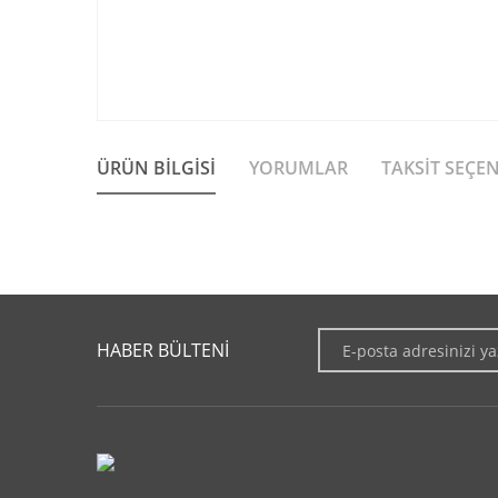
ÜRÜN BILGISI
YORUMLAR
TAKSIT SEÇE
Bu ürünün fiyat bilgisi, resim, ürün açıklamalarında ve diğer 
Görüş ve önerileriniz için teşekkür ederiz.
HABER BÜLTENİ
Ürün resmi kalitesiz, bozuk veya görüntülenemiyor.
Ürün açıklamasında eksik bilgiler bulunuyor.
Ürün bilgilerinde hatalar bulunuyor.
Ürün fiyatı diğer sitelerden daha pahalı.