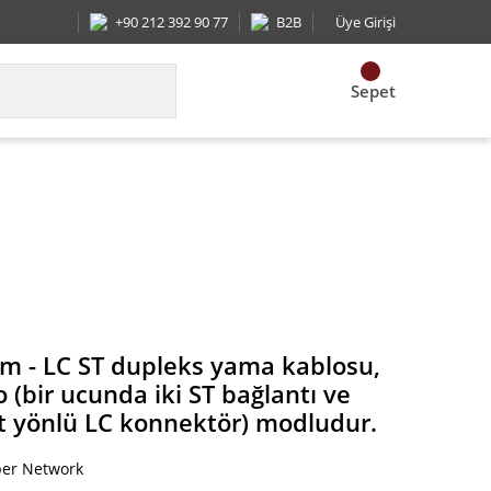
+90 212 392 90 77
B2B
Üye Girişi
Sepet
iki ST bağlantı ve diğer ucunda bir çift yönlü LC
m - LC ST dupleks yama kablosu,
 (bir ucunda iki ST bağlantı ve
ft yönlü LC konnektör) modludur.
ber Network