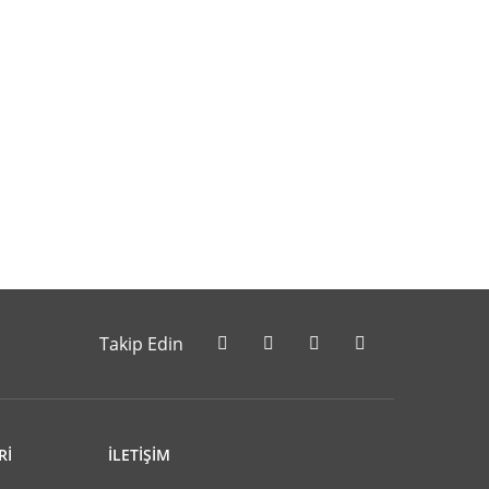
letebilirsiniz.
Takip Edin
Rİ
İLETİŞİM