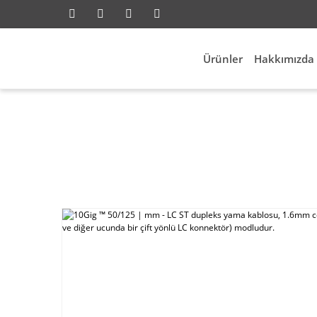
Ürünler
Hakkımızda
Fiber Network
10Gig ™ 50/125 | mm - LC ST duple