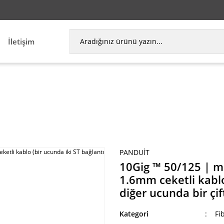
İletişim
ks yama kablosu, 1.6mm ceketli kablo (bir ucunda 
PANDUIT
10Gig ™ 50/125 | m
1.6mm ceketli kablo
diğer ucunda bir çi
Kategori
Fi