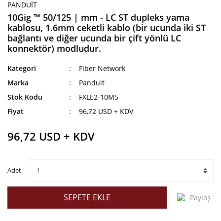
PANDUIT
10Gig ™ 50/125 | mm - LC ST dupleks yama
kablosu, 1.6mm ceketli kablo (bir ucunda iki ST
bağlantı ve diğer ucunda bir çift yönlü LC
konnektör) modludur.
Kategori
Fiber Network
Marka
Panduit
Stok Kodu
FXLE2-10M5
Fiyat
96,72 USD + KDV
96,72 USD + KDV
Adet
SEPETE EKLE
Paylaş