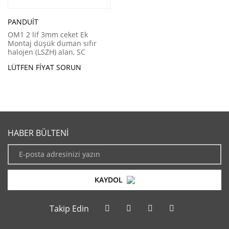
PANDUIT
OM1 2 lif 3mm ceket Ek
Montaj düşük duman sıfır
halojen (LSZH) alan, SC
dupleks SC yönlü, Standart IL
LÜTFEN FIYAT SORUN
HABER BÜLTENİ
KAYDOL
Takip Edin