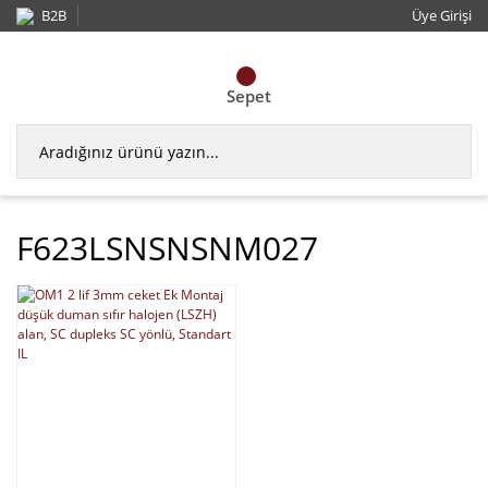
B2B
Üye Girişi
Sepet
F623LSNSNSNM027