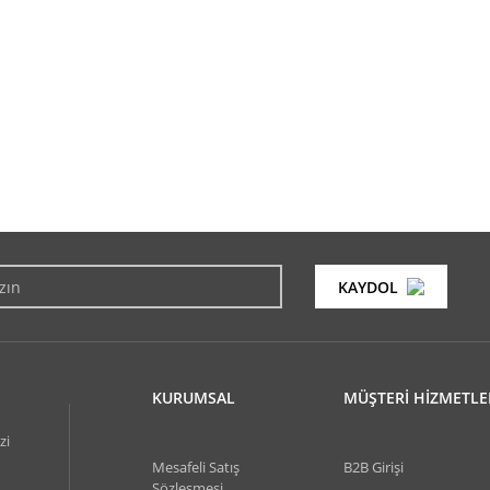
KAYDOL
KURUMSAL
MÜŞTERİ HİZMETLE
zi
Mesafeli Satış
B2B Girişi
Sözleşmesi