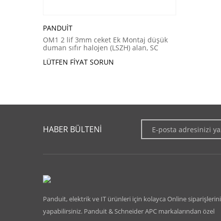
PANDUIT
OM1 2 lif 3mm ceket Ek Montaj düşük
duman sıfır halojen (LSZH) alan, SC
dupleks SC yönlü, Standart IL
LÜTFEN FIYAT SORUN
HABER BÜLTENİ
Panduit, elektrik ve IT ürünleri için kolayca Online siparişlerini
yapabilirsiniz. Panduit & Schneider APC markalarından özel