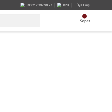
+90 212 392 90 77
B2B
Üye Girişi
Sepet